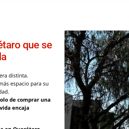
étaro que se
da
a distinta.
más espacio para su
dad.
solo de comprar una
 vida encaja
ta en Querétaro
,