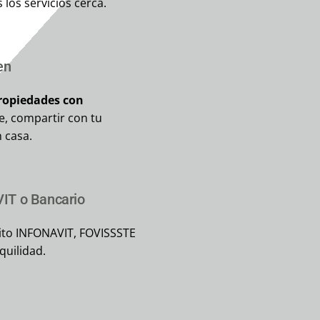
 los servicios cerca.
en
ropiedades con
te, compartir con tu
n casa.
IT o Bancario
ito INFONAVIT, FOVISSSTE
quilidad.