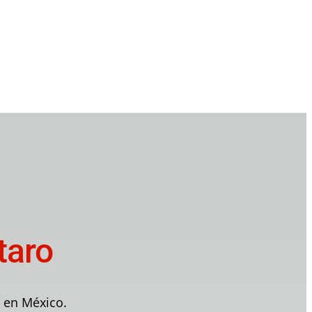
taro
r en México.